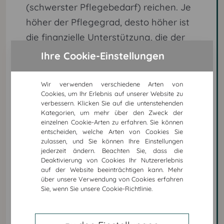
(schwerster Pflegebedarf) reichen. Je
höher der Pflegegrad, desto höher ist
die finanzielle Unterstützung, die der
Pflegebedürftige erhält.
Ihre Cookie-Einstellungen
Es ist wichtig zu beachten, dass es bei
Wir verwenden verschiedene Arten von
der Bewertung des Pflegebedarfs
Cookies, um Ihr Erlebnis auf unserer Website zu
verbessern. Klicken Sie auf die untenstehenden
keine festen Regeln gibt. Vielmehr
Kategorien, um mehr über den Zweck der
werden die individuellen Bedürfnisse
einzelnen Cookie-Arten zu erfahren. Sie können
entscheiden, welche Arten von Cookies Sie
und Fähigkeiten des Pflegebedürftigen
zulassen, und Sie können Ihre Einstellungen
berücksichtigt. Daher kann es
jederzeit ändern. Beachten Sie, dass die
Deaktivierung von Cookies Ihr Nutzererlebnis
vorkommen, dass zwei Menschen mit
auf der Website beeinträchtigen kann. Mehr
ähnlichen Pflegebedürfnissen
über unsere Verwendung von Cookies erfahren
Sie, wenn Sie unsere Cookie-Richtlinie.
unterschiedliche Pflegegrade erhalten.
Es ist auch wichtig zu beachten, dass