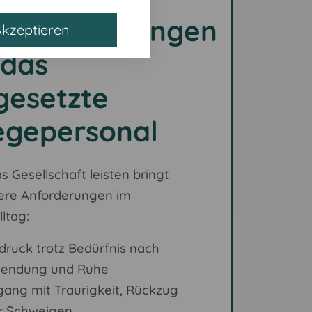
ausforderungen
Akzeptieren
 das
gesetzte
egepersonal
s Gesellschaft leisten bringt
ere Anforderungen im
ltag:
druck trotz Bedürfnis nach
endung und Ruhe
ang mit Traurigkeit, Rückzug
r Schweigen