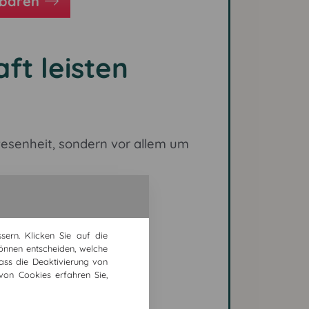
nbaren
ft leisten
esenheit, sondern vor allem um
n und Erinnerungen
chränkter Kommunikation
ern. Klicken Sie auf die
 Bedürfnisse
önnen entscheiden, welche
iederholungsbedarf
dass die Deaktivierung von
von Cookies erfahren Sie,
nüber