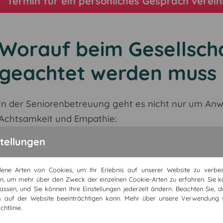
Termin für ein persönliches Gespräch verei
Worauf beim Gesellscha
geachtet werden muss
In der Seniorenbetreuung geht es nicht nur um Anw
Achtsamkeit und Empathie:
stellungen
Respektvoller Umgang mit persönlichen Theme
Einfühlungsvermögen bei Demenz oder einges
ene Arten von Cookies, um Ihr Erlebnis auf unserer Website zu verbess
Rücksicht auf Tagesrhythmus, Stimmungen und
n, um mehr über den Zweck der einzelnen Cookie-Arten zu erfahren. Sie k
Geduld und Verständnis bei Gesprächs- oder W
assen, und Sie können Ihre Einstellungen jederzeit ändern. Beachten Sie, 
is auf der Website beeinträchtigen kann. Mehr über unsere Verwendung 
Aktives Zuhören und echtes Interesse am Gege
htlinie.