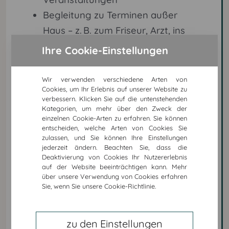
Begleitung zu Terminen außer
Haus – z. B. zum Friseur, Arzt, ins
Theater oder zu privaten
Ihre Cookie-Einstellungen
Einladungen
Wir verwenden verschiedene Arten von
Wir richten uns ganz nach Ihren
Cookies, um Ihr Erlebnis auf unserer Website zu
Wünschen – für mehr Lebensfreude
verbessern. Klicken Sie auf die untenstehenden
Kategorien, um mehr über den Zweck der
und Selbstständigkeit im Alltag.
einzelnen Cookie-Arten zu erfahren. Sie können
entscheiden, welche Arten von Cookies Sie
zulassen, und Sie können Ihre Einstellungen
jederzeit ändern. Beachten Sie, dass die
Deaktivierung von Cookies Ihr Nutzererlebnis
auf der Website beeinträchtigen kann. Mehr
über unsere Verwendung von Cookies erfahren
Sie, wenn Sie unsere Cookie-Richtlinie.
zu den Einstellungen