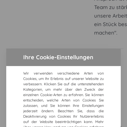
Team zu stär
unsere Arbeit
ein Stück bes
machen".
I.Hecker -
Ihre Cookie-Einstellungen
Teamleitung -
Reinickendorf
Wir verwenden verschiedene Arten von
Unsere Teamleitung
Cookies, um Ihr Erlebnis auf unserer Website zu
für den Bezirk
verbessern. Klicken Sie auf die untenstehenden
Kategorien, um mehr über den Zweck der
Reinickendorf – mit
einzelnen Cookie-Arten zu erfahren. Sie können
entscheiden, welche Arten von Cookies Sie
Engagement und
zulassen, und Sie können Ihre Einstellungen
Blick fürs Detail
jederzeit ändern. Beachten Sie, dass die
Deaktivierung von Cookies Ihr Nutzererlebnis
unterstützt Sie Ihr
auf der Website beeinträchtigen kann. Mehr
Team im Pflegealltag.