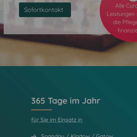
Alle Cura
Sofortkontakt
Leistungen 
die Pfle
finanzie
365 Tage im Jahr
für Sie im Einsatz in
Spandau / Kladow / Gatow