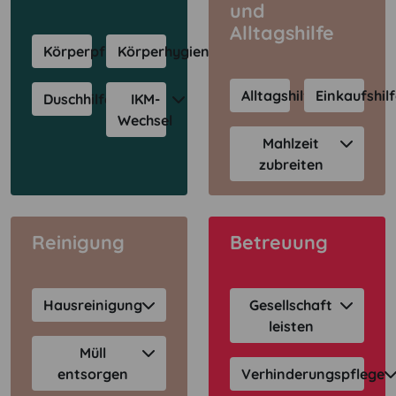
und
Alltagshilfe
Körperpflege
Körperhygiene
Alltagshilfe
Einkaufshil
Duschhilfe
IKM-
Wechsel
Mahlzeit
zubreiten
Reinigung
Betreuung
Hausreinigung
Gesellschaft
leisten
Müll
entsorgen
Verhinderungspflege